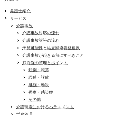
弁護士紹介
サービス
介護事故
介護事故対応の流れ
介護事故訴訟の流れ
予見可能性と結果回避義務違反
介護事故が起きる前にすべきこと
裁判例の整理とポイント
転倒・転落
誤嚥・誤飲
徘徊・離設
褥瘡・感染症
その他
介護現場におけるハラスメント
労務管理