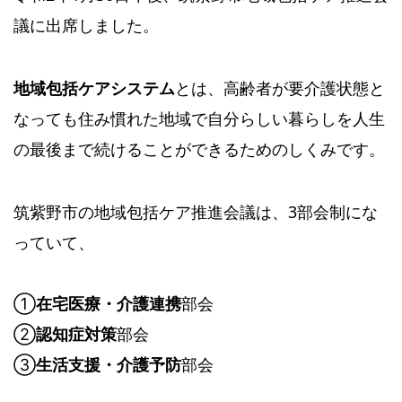
議に出席しました。
地域包括ケアシステム
とは、高齢者が要介護状態と
なっても住み慣れた地域で自分らしい暮らしを人生
の最後まで続けることができるためのしくみです。
筑紫野市の地域包括ケア推進会議は、3部会制にな
っていて、
①
在宅医療・介護連携
部会
②
認知症対策
部会
③
生活支援・介護予防
部会