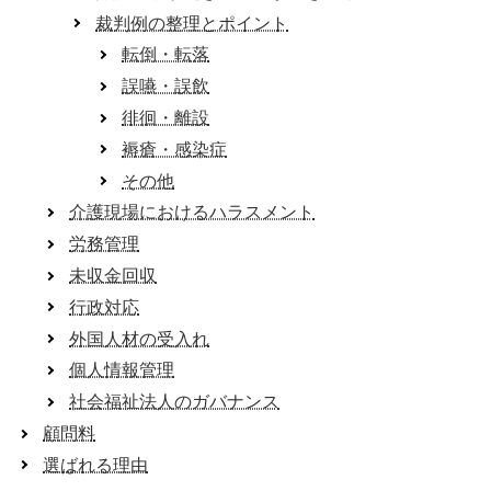
裁判例の整理とポイント
転倒・転落
誤嚥・誤飲
徘徊・離設
褥瘡・感染症
その他
介護現場におけるハラスメント
労務管理
未収金回収
行政対応
外国人材の受入れ
個人情報管理
社会福祉法人のガバナンス
顧問料
選ばれる理由